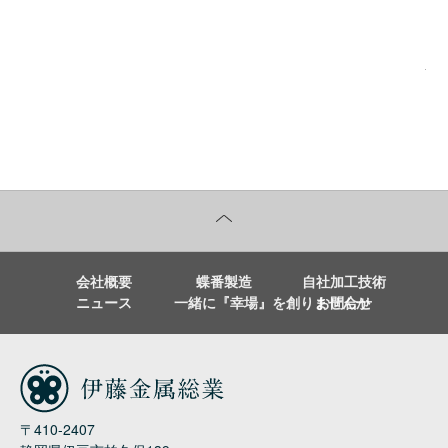
前の記事へ
次
会社概要
蝶番製造
自社加工技術
ニュース
一緒に『幸場』を創りませんか
お問合せ
〒410-2407
