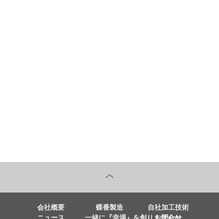
前の記事へ
次
会社概要
蝶番製造
自社加工技術
ニュース
一緒に『幸場』を創りませんか
お問合せ